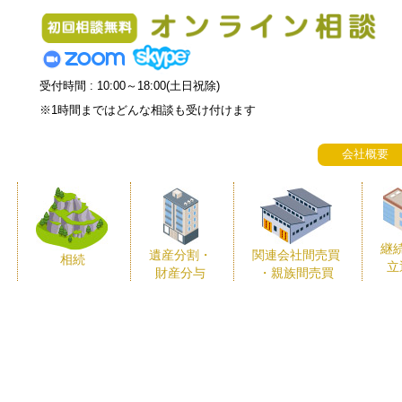
受付時間 : 10:00～18:00(土日祝除)
※1時間まではどんな相談も受け付けます
会社概要
継
遺産分割・
関連会社間売買
相続
立
財産分与
・親族間売買