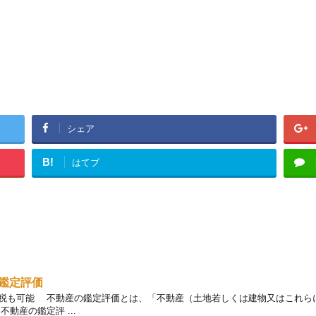
シェア
B!
はてブ
鑑定評価
税も可能 不動産の鑑定評価とは、「不動産（土地若しくは建物又はこれら
動産の鑑定評 ...