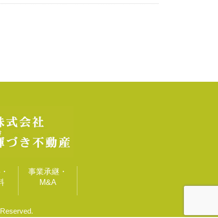
料・
事業承継・
料
M&A
eserved.