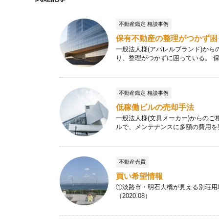
不動産鑑定 相談事例
保有不動産の整理がつかず困
一般法人様(アパレルブランド)か
り、整理がつかずに困っている。 保有
不動産鑑定 相談事例
低稼働ビルの売却手法
一般法人様(文具メーカー)からの
ルで、メンテナンスに多額の費用を要す
不動産売買
買い希望情報
①淡路市・明石大橋が見える別荘用地
（2020.08）