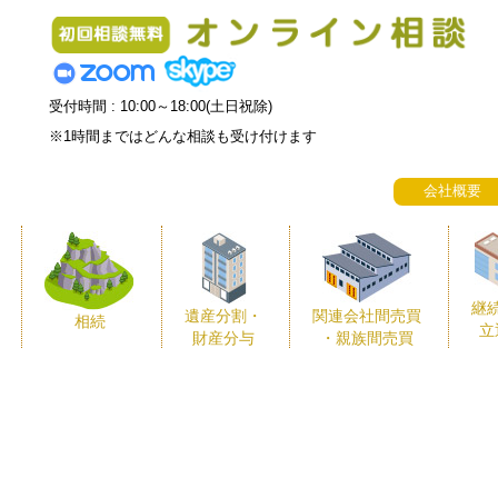
受付時間 : 10:00～18:00(土日祝除)
※1時間まではどんな相談も受け付けます
会社概要
継
遺産分割・
関連会社間売買
相続
立
財産分与
・親族間売買