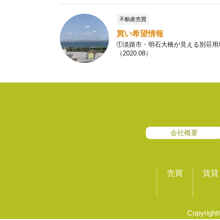
不動産売買
買い希望情報
①淡路市・明石大橋が見える別荘用地
（2020.08）
会社概要
売買
賃貸
Copyrig