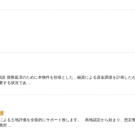
ご相談 債務返済のために本物件を担保とした、融資による資金調達を計画した
る状況であ ...
援
による土地評価を全面的にサポート致します。 画地認定から始まり、想定
 ...