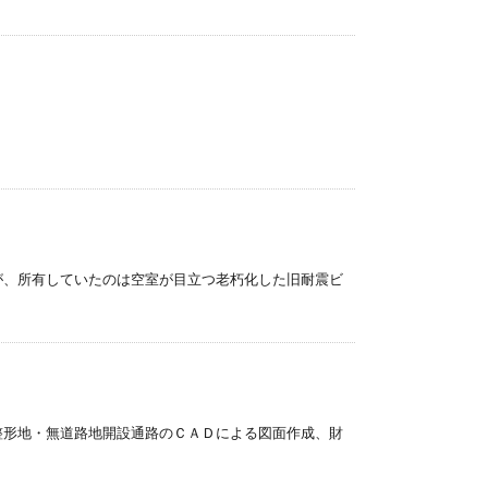
が、所有していたのは空室が目立つ老朽化した旧耐震ビ
整形地・無道路地開設通路のＣＡＤによる図面作成、財